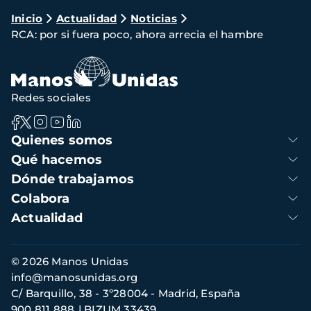
Ruta
Inicio
Actualidad
Noticias
RCA: por si fuera poco, ahora arrecia el hambre
de
navegación
Redes sociales
Navegación
Quienes somos
principal
Qué hacemos
Dónde trabajamos
Colabora
Actualidad
Información
© 2026 Manos Unidas
de
info@manosunidas.org
contacto
C/ Barquillo, 38 - 3º28004 - Madrid, España
900 811 888
BIZUM 33439