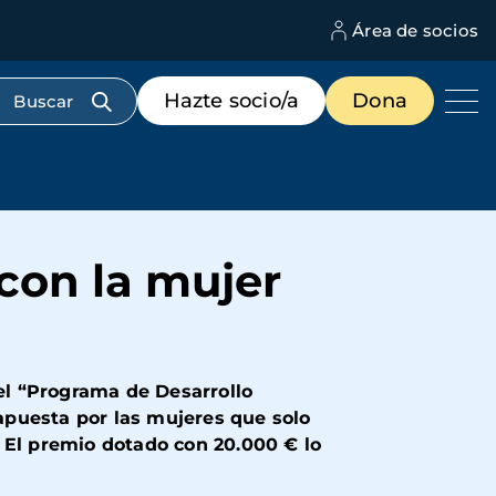
Área de socios
M
d
c
Menú
Hazte socio/a
Dona
d
de
us
destacados
cabecera
con la mujer
 el “Programa de Desarrollo
 apuesta por las mujeres que solo
 El premio dotado con 20.000 € lo