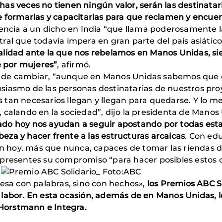
as veces no tienen ningún valor, serán las destinatari
e formarlas y capacitarlas para que reclamen y encuen
rencia a un dicho en India “que llama poderosamente 
ral que todavía impera en gran parte del país asiátic
e realidad ante la que nos rebelamos en Manos Unidas,
 por mujeres”
, afirmó.
les de cambiar, “aunque en Manos Unidas sabemos que 
ntusiasmo de las personas destinatarias de nuestros pro
tan necesarios llegan y llegan para quedarse. Y lo me
, calando en la sociedad”, dijo la presidenta de Ma
do hoy nos ayudan a seguir apostando por todas esta
za y hacer frente a las estructuras arcaicas
. Con ed
hoy, más que nunca, capaces de tomar las riendas de
 presentes su compromiso “para hacer posibles estos
resa con palabras, sino con hechos»,
los Premios ABC S
labor. En esta ocasión, además de en Manos Unidas, l
 Horstmann e Integra.