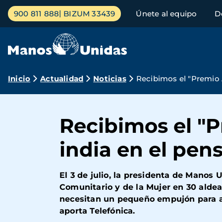
Pasar
Menú
900 811 888
BIZUM 33439
Únete al equipo
D
al
principal
contenido
principal
Ruta
Inicio
Actualidad
Noticias
Recibimos el "Premio 
de
navegación
Recibimos el "P
india en el pe
El 3 de julio, la presidenta de Manos
Comunitario y de la Mujer en 30 aldeas
necesitan un pequeño empujón para alz
aporta Telefónica.