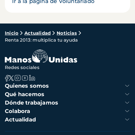
Ir a la página de Voluntariado
Ruta
Inicio
Actualidad
Noticias
Renta 2013: multiplica tu ayuda
de
navegación
Redes sociales
Navegación
Quienes somos
principal
Qué hacemos
Dónde trabajamos
Colabora
Actualidad