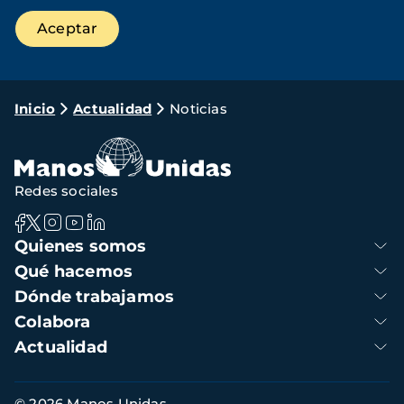
Ruta
Inicio
Actualidad
Noticias
de
navegación
Redes sociales
Navegación
Quienes somos
principal
Qué hacemos
Dónde trabajamos
Colabora
Actualidad
Información
© 2026 Manos Unidas