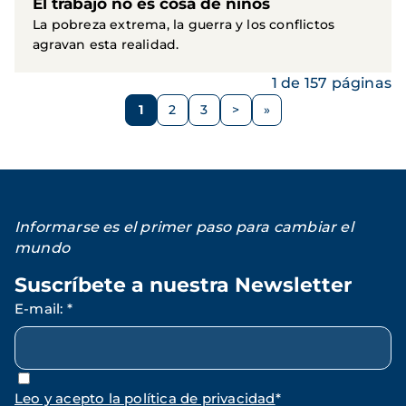
El trabajo no es cosa de niños
La pobreza extrema, la guerra y los conflictos
agravan esta realidad.
1 de 157 páginas
Paginación
1
2
3
>
Página
Página
Página
Siguiente
página
Informarse es el primer paso para cambiar el
mundo
Suscríbete a nuestra Newsletter
E-mail
:
*
Leo y acepto la política de privacidad
*