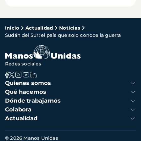
Ruta
Inicio
Actualidad
Noticias
Sudán del Sur: el país que solo conoce la guerra
de
navegación
Redes sociales
Navegación
Quienes somos
principal
Qué hacemos
Dónde trabajamos
Colabora
Actualidad
Información
© 2026 Manos Unidas