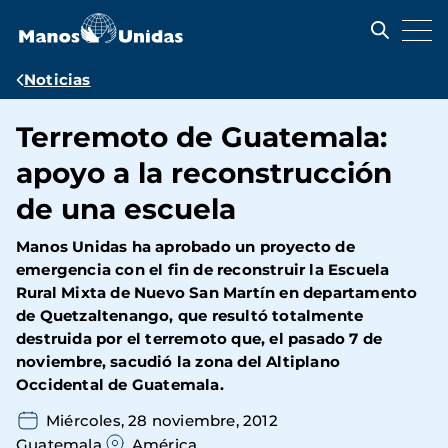
Pasar
al
contenido
principal
Ruta
Noticias
de
Terremoto de Guatemala:
navegación
apoyo a la reconstrucción
de una escuela
Manos Unidas ha aprobado un proyecto de
emergencia con el fin de reconstruir la Escuela
Rural Mixta de Nuevo San Martín en departamento
de Quetzaltenango, que resultó totalmente
destruida por el terremoto que, el pasado 7 de
noviembre, sacudió la zona del Altiplano
Occidental de Guatemala.
Miércoles, 28 noviembre, 2012
Guatemala
América