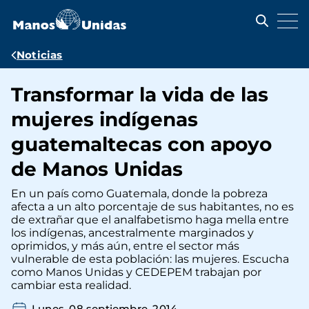
Pasar
al
contenido
principal
Ruta
Noticias
de
Transformar la vida de las
navegación
mujeres indígenas
guatemaltecas con apoyo
de Manos Unidas
En un país como Guatemala, donde la pobreza
afecta a un alto porcentaje de sus habitantes, no es
de extrañar que el analfabetismo haga mella entre
los indígenas, ancestralmente marginados y
oprimidos, y más aún, entre el sector más
vulnerable de esta población: las mujeres. Escucha
como Manos Unidas y CEDEPEM trabajan por
cambiar esta realidad.
Lunes, 08 septiembre, 2014