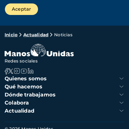
Ruta
Inicio
Actualidad
Noticias
de
navegación
Redes sociales
Navegación
Quienes somos
principal
Qué hacemos
Dónde trabajamos
Colabora
Actualidad
Información
© 2026 Manos Unidas