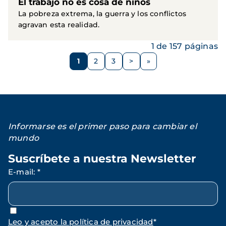
El trabajo no es cosa de niños
La pobreza extrema, la guerra y los conflictos
agravan esta realidad.
1 de 157 páginas
Paginación
1
2
3
>
Página
Página
Página
Siguiente
página
Informarse es el primer paso para cambiar el
mundo
Suscríbete a nuestra Newsletter
E-mail
:
*
Leo y acepto la política de privacidad
*