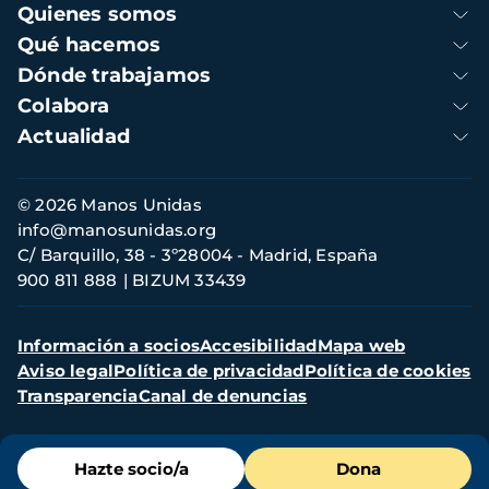
Navegación
Quienes somos
principal
Qué hacemos
Dónde trabajamos
Colabora
Actualidad
Información
© 2026 Manos Unidas
de
info@manosunidas.org
contacto
C/ Barquillo, 38 - 3º28004 - Madrid, España
900 811 888
BIZUM 33439
Menú
Información a socios
Accesibilidad
Mapa web
secundario
Aviso legal
Política de privacidad
Política de cookies
Transparencia
Canal de denuncias
Menú
Hazte socio/a
Dona
de