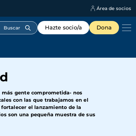
Área de socios
M
d
c
Menú
Hazte socio/a
Dona
d
de
us
destacados
cabecera
ad
ta más gente comprometida- nos
ales con las que trabajamos en el
 fortalecer el lanzamiento de la
nios son una pequeña muestra de sus