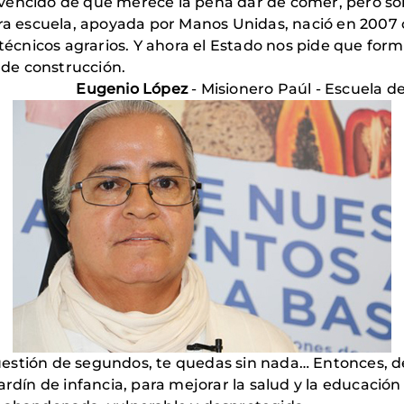
vencido de que merece la pena dar de comer, pero so
stra escuela, apoyada por Manos Unidas, nació en 2007
s técnicos agrarios. Y ahora el Estado nos pide que fo
y de construcción.
Eugenio López
- Misionero Paúl - Escuela 
estión de segundos, te quedas sin nada… Entonces, de
ardín de infancia, para mejorar la salud y la educación 