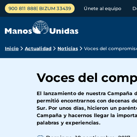
Pasar
Menú
900 811 888
BIZUM 33439
Únete al equipo
D
al
principal
contenido
principal
Ruta
Inicio
Actualidad
Noticias
Voces del compromiso 
de
navegación
Voces del compr
El lanzamiento de nuestra Campaña d
permitió encontrarnos con decenas de
Sur. Por unos días, hicieron un parént
Campaña y hacernos llegar la importa
palabras y experiencias.