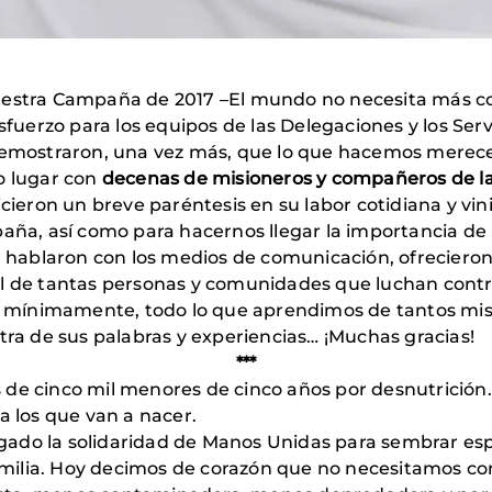
nuestra Campaña de 2017 –El mundo no necesita más c
uerzo para los equipos de las Delegaciones y los Serv
mostraron, una vez más, que lo que hacemos merece
o lugar con
decenas de misioneros y compañeros de la
hicieron un breve paréntesis en su labor cotidiana y 
paña, así como para hacernos llegar la importancia d
s, hablaron con los medios de comunicación, ofrecieron
l de tantas personas y comunidades que luchan contra 
ra mínimamente, todo lo que aprendimos de tantos misi
 de sus palabras y experiencias… ¡Muchas gracias!
***
s de cinco mil menores de cinco años por desnutric
a los que van a nacer.
llegado la solidaridad de Manos Unidas para sembrar e
 familia. Hoy decimos de corazón que no necesitamos 