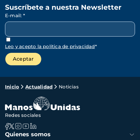
Suscríbete a nuestra Newsletter
E-mail
:
*
Leo y acepto la política de privacidad
*
Ruta
Inicio
Actualidad
Noticias
de
navegación
Redes sociales
Navegación
Quienes somos
principal