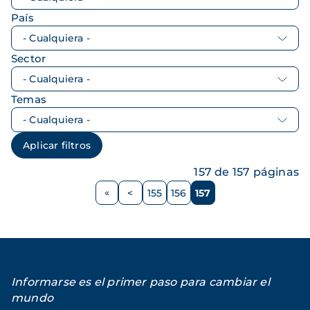
País
Sector
Temas
157 de 157 páginas
Paginación
<
155
156
157
Página
Página
Página
Página
anterior
Informarse es el primer paso para cambiar el
mundo