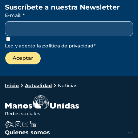
Suscríbete a nuestra Newsletter
E-mail
:
*
Leo y acepto la política de privacidad
*
Ruta
Inicio
Actualidad
Noticias
de
navegación
Redes sociales
Navegación
Quienes somos
principal