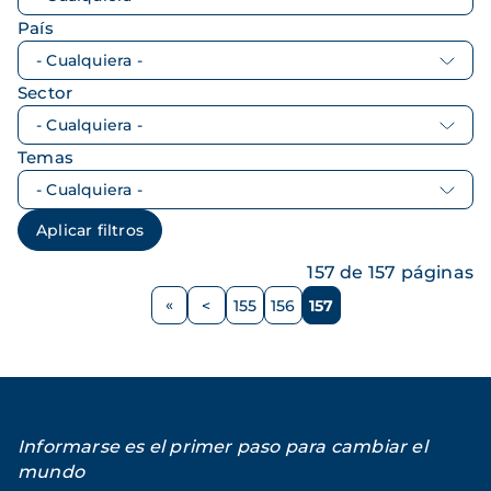
País
Sector
Temas
157 de 157 páginas
Paginación
<
155
156
157
Página
Página
Página
Página
anterior
Informarse es el primer paso para cambiar el
mundo