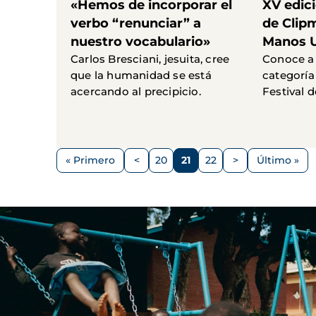
«Hemos de incorporar el
XV edici
verbo “renunciar” a
de Clip
nuestro vocabulario»
Manos 
Carlos Bresciani, jesuita, cree
Conoce a 
que la humanidad se está
categoría
acercando al precipicio.
Festival d
Paginación
« Primero
<
20
21
22
>
Último »
Primera
Página
Página
Página
Página
Siguiente
Última
página
anterior
página
página