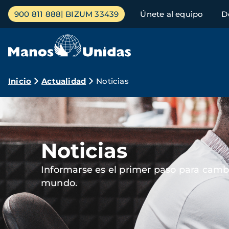
Pasar
Menú
900 811 888
BIZUM 33439
Únete al equipo
D
al
principal
contenido
principal
Ruta
Inicio
Actualidad
Noticias
de
Imagen
navegación
Noticias
Informarse es el primer paso para cambi
mundo.