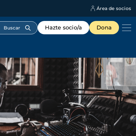
Área de socios
M
d
c
Menú
Hazte socio/a
Dona
d
de
us
destacados
cabecera