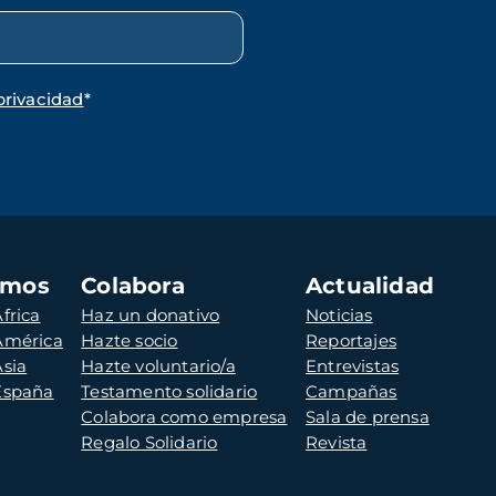
privacidad
*
amos
Colabora
Actualidad
frica
Haz un donativo
Noticias
 América
Hazte socio
Reportajes
Asia
Hazte voluntario/a
Entrevistas
 España
Testamento solidario
Campañas
Colabora como empresa
Sala de prensa
Regalo Solidario
Revista