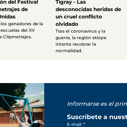
ón del Festival
Tigray - Las
metrajes de
desconocidas heridas de
Unidas
un cruel conflicto
los ganadores de la
olvidado
 escuelas del XV
Tras el coronavirus y la
e Clipmetrajes.
guerra, la región etíope
intenta recobrar la
normalidad.
Informarse es el pr
Suscríbete a nues
E-mail
:
*