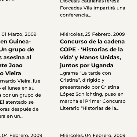
Diócesis catalanasTeresa
Forcades Vila impartirá una
conferencia...
 01 Marzo, 2009
Miércoles, 25 Febrero, 2009
 en Guinea-
Concurso de la cadena
 Un grupo de
COPE - 'Historias de la
s asesina al
vida' y Manos Unidas,
nte Joao
juntos por Uganda
o Vieira
...grama “La tarde con
Cristina”, dirigido y
ernardo Vieira, fue
presentando por Cristina
 el lunes en su
López Schlichting, puso en
a por un grupo de
marcha el Primer Concurso
 El atentado se
Literario “Historias de la...
oras después de
a en un...
, 04 Febrero, 2009
Miércoles, 04 Febrero, 2009