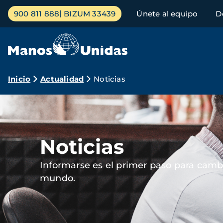
Pasar
Menú
900 811 888
BIZUM 33439
Únete al equipo
D
al
principal
contenido
principal
Ruta
Inicio
Actualidad
Noticias
de
Imagen
navegación
Noticias
Informarse es el primer paso para cambi
mundo.