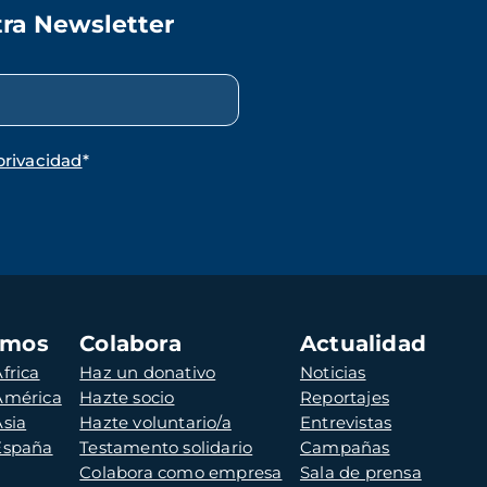
tra Newsletter
privacidad
*
amos
Colabora
Actualidad
frica
Haz un donativo
Noticias
 América
Hazte socio
Reportajes
Asia
Hazte voluntario/a
Entrevistas
 España
Testamento solidario
Campañas
Colabora como empresa
Sala de prensa