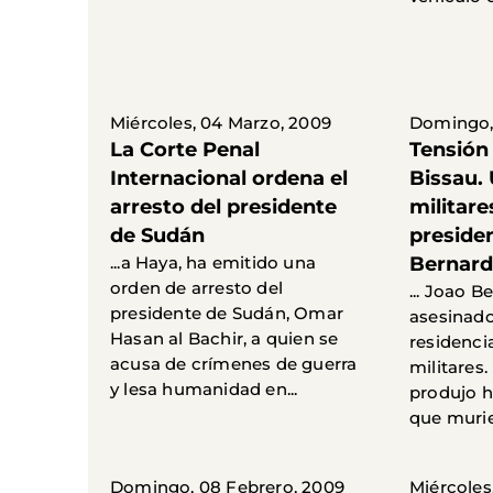
Miércoles, 04 Marzo, 2009
Domingo,
La Corte Penal
Tensión
Internacional ordena el
Bissau.
arresto del presidente
militare
de Sudán
preside
...a Haya, ha emitido una
Bernard
orden de arresto del
... Joao B
presidente de Sudán, Omar
asesinado
Hasan al Bachir, a quien se
residenci
acusa de crímenes de guerra
militares.
y lesa humanidad en...
produjo h
que murier
Domingo, 08 Febrero, 2009
Miércoles