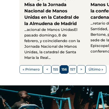
Misa de la Jornada
Manos U
Nacional de Manos
la confe
Unidas en la Catedral de
cardena
la Almudena de Madrid
...retario
Santidad,
...acional de Manos UnidasEl
Bertone, 
pasado domingo, 8 de
sede de l
febrero, y coincidiendo con la
Episcopal
Jornada Nacional de Manos
conferenci
Unidas, la catedral de Santa
María la Real...
Paginación
« Primero
<
155
156
157
>
Último »
Primera
Página
Página
Página
Página
Siguiente
Última
página
anterior
página
página