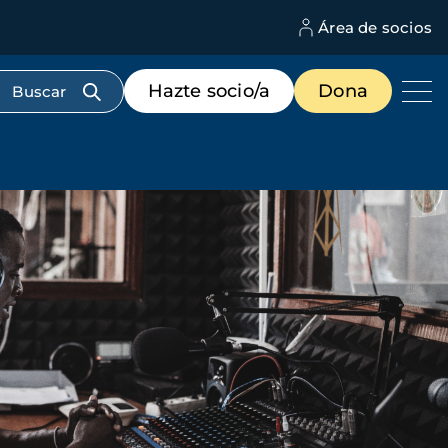
Área de socios
M
d
c
Menú
Hazte socio/a
Dona
d
de
us
destacados
cabecera