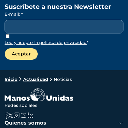
Suscríbete a nuestra Newsletter
E-mail
:
*
Leo y acepto la política de privacidad
*
Ruta
Inicio
Actualidad
Noticias
de
navegación
Redes sociales
Navegación
Quienes somos
principal