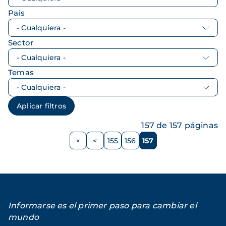
País
Sector
Temas
157 de 157 páginas
Paginación
<
155
156
157
Página
Página
Página
Página
anterior
Informarse es el primer paso para cambiar el
mundo