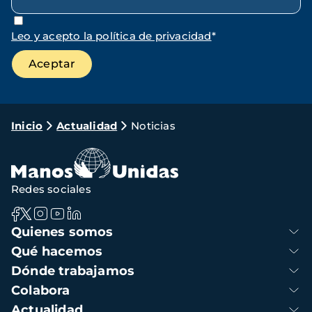
Leo y acepto la política de privacidad
*
Ruta
Inicio
Actualidad
Noticias
de
navegación
Redes sociales
Navegación
Quienes somos
principal
Qué hacemos
Dónde trabajamos
Colabora
Actualidad