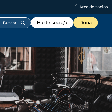
Área de socios
M
d
c
Menú
Hazte socio/a
Dona
d
de
us
destacados
cabecera