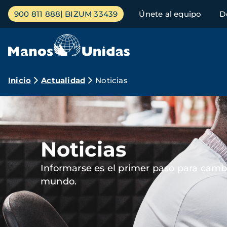
Pasar
Menú
900 811 888
BIZUM 33439
Únete al equipo
D
al
principal
contenido
principal
Ruta
Inicio
Actualidad
Noticias
de
Imagen
navegación
Noticias
Informarse es el primer paso para cambi
mundo.