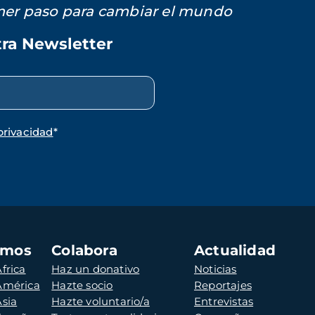
imer paso para cambiar el mundo
tra Newsletter
privacidad
*
amos
Colabora
Actualidad
frica
Haz un donativo
Noticias
 América
Hazte socio
Reportajes
Asia
Hazte voluntario/a
Entrevistas