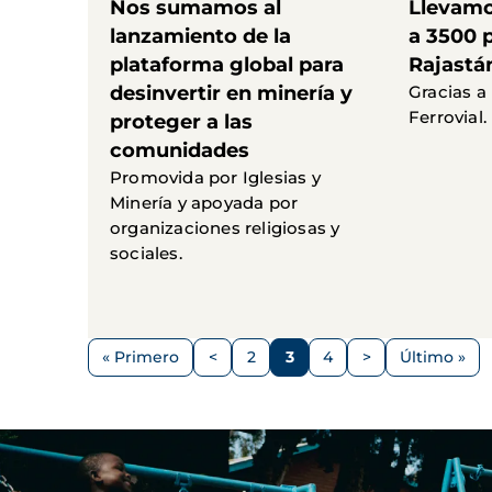
Nos sumamos al
Llevamo
lanzamiento de la
a 3500 
plataforma global para
Rajastán
desinvertir en minería y
Gracias a
Ferrovial.
proteger a las
comunidades
Promovida por Iglesias y
Minería y apoyada por
organizaciones religiosas y
sociales.
Paginación
« Primero
<
2
3
4
>
Último »
Primera
Página
Página
Página
Página
Siguiente
Última
página
anterior
página
página