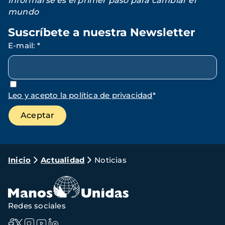
Informarse es el primer paso para cambiar el
mundo
Suscríbete a nuestra Newsletter
E-mail
:
*
Leo y acepto la política de privacidad
*
Ruta
Inicio
Actualidad
Noticias
de
navegación
Redes sociales