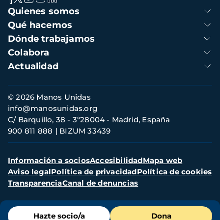
Navegación
Quienes somos
principal
Qué hacemos
Dónde trabajamos
Colabora
Actualidad
Información
© 2026 Manos Unidas
de
info@manosunidas.org
contacto
C/ Barquillo, 38 - 3º28004 - Madrid, España
900 811 888
BIZUM 33439
Menú
Información a socios
Accesibilidad
Mapa web
secundario
Aviso legal
Política de privacidad
Política de cookies
Transparencia
Canal de denuncias
Menú
Hazte socio/a
Dona