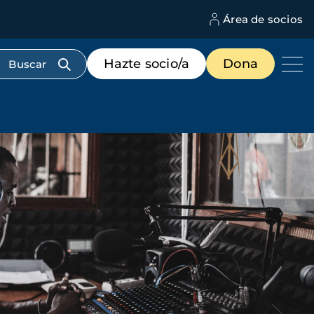
Área de socios
M
d
c
Menú
Hazte socio/a
Dona
d
de
us
destacados
cabecera