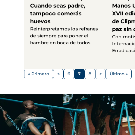
Cuando seas padre,
Manos U
tampoco comerás
XVII edi
huevos
de Clip
Reinterpretamos los refranes
paz sin
de siempre para poner el
Con motiv
hambre en boca de todos.
Internacio
Erradicac
Paginación
« Primero
<
6
7
8
>
Último »
Primera
Página
Página
Página
Página
Siguiente
Última
página
anterior
página
página