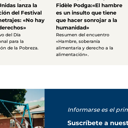
nidas lanza la
Fidèle Podga:«El hambre
ción del Festival
es un insulto que tiene
metrajes: «No hay
que hacer sonrojar a la
 derechos»
humanidad»
o del Día
Resumen del encuentro
nal para la
«Hambre, soberanía
ión de la Pobreza.
alimentaria y derecho a la
alimentación».
Informarse es el pr
Suscríbete a nues