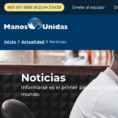
Pasar
Menú
900 811 888
BIZUM 33439
Únete al equipo
D
al
principal
contenido
principal
Ruta
Inicio
Actualidad
Noticias
de
Imagen
navegación
Noticias
Informarse es el primer paso para cambi
mundo.