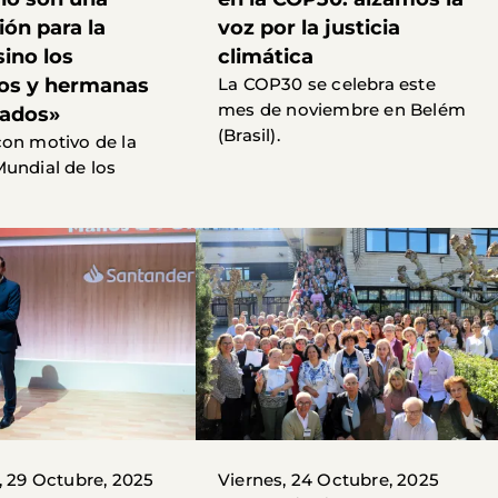
ión para la
voz por la justicia
sino los
climática
os y hermanas
La COP30 se celebra este
mes de noviembre en Belém
ados»
(Brasil).
on motivo de la
undial de los
, 29 Octubre, 2025
Viernes, 24 Octubre, 2025