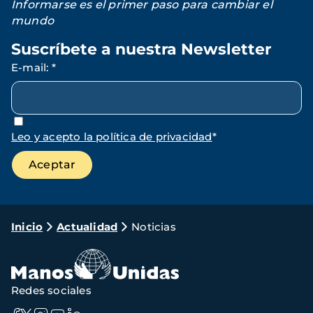
Informarse es el primer paso para cambiar el
mundo
Suscríbete a nuestra Newsletter
E-mail
:
*
Leo y acepto la política de privacidad
*
Ruta
Inicio
Actualidad
Noticias
de
navegación
Redes sociales