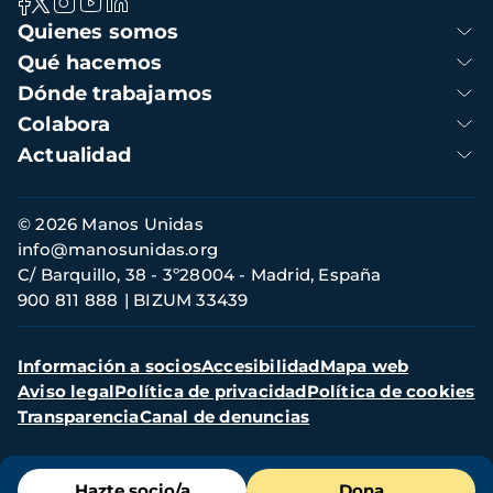
Navegación
Quienes somos
principal
Qué hacemos
Dónde trabajamos
Colabora
Actualidad
Información
© 2026 Manos Unidas
de
info@manosunidas.org
contacto
C/ Barquillo, 38 - 3º28004 - Madrid, España
900 811 888
BIZUM 33439
Menú
Información a socios
Accesibilidad
Mapa web
secundario
Aviso legal
Política de privacidad
Política de cookies
Transparencia
Canal de denuncias
Menú
Hazte socio/a
Dona