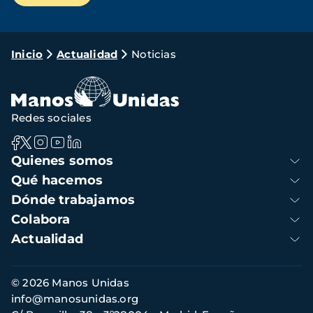
Ruta
Inicio
Actualidad
Noticias
de
navegación
Redes sociales
Navegación
Quienes somos
principal
Qué hacemos
Dónde trabajamos
Colabora
Actualidad
Información
© 2026 Manos Unidas
de
info@manosunidas.org
contacto