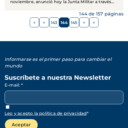
noviembre, anunció hoy la Junta Militar a través
de la...
144 de 157 páginas
Paginación
<
143
144
145
>
Página
Página
Página
Página
Siguiente
anterior
página
Informarse es el primer paso para cambiar el
mundo
Suscríbete a nuestra Newsletter
E-mail
:
*
Leo y acepto la política de privacidad
*