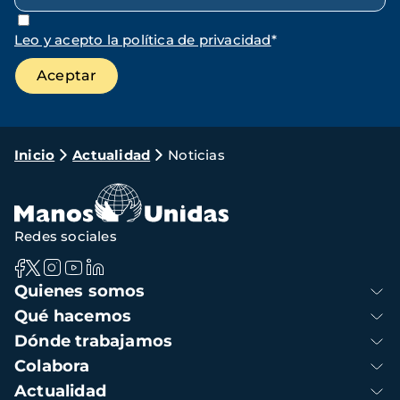
Leo y acepto la política de privacidad
*
Ruta
Inicio
Actualidad
Noticias
de
navegación
Redes sociales
Navegación
Quienes somos
principal
Qué hacemos
Dónde trabajamos
Colabora
Actualidad