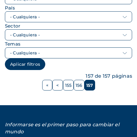
País
Sector
Temas
157 de 157 páginas
Paginación
<
155
156
157
Página
Página
Página
Página
anterior
Informarse es el primer paso para cambiar el
mundo