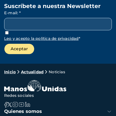
Suscríbete a nuestra Newsletter
E-mail
:
*
Leo y acepto la política de privacidad
*
Ruta
Inicio
Actualidad
Noticias
de
navegación
Redes sociales
Navegación
Quienes somos
principal