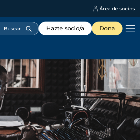
Área de socios
M
d
c
Menú
Hazte socio/a
Dona
d
de
us
destacados
cabecera