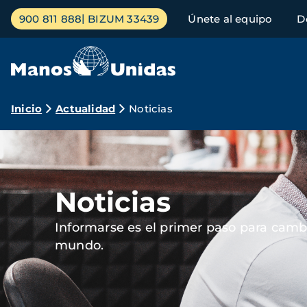
Pasar
Menú
900 811 888
BIZUM 33439
Únete al equipo
D
al
principal
contenido
principal
Ruta
Inicio
Actualidad
Noticias
de
Imagen
navegación
Noticias
Informarse es el primer paso para cambi
mundo.