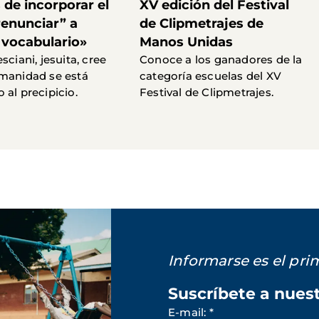
de incorporar el
XV edición del Festival
renunciar” a
de Clipmetrajes de
 vocabulario»
Manos Unidas
sciani, jesuita, cree
Conoce a los ganadores de la
manidad se está
categoría escuelas del XV
 al precipicio.
Festival de Clipmetrajes.
Informarse es el pr
Suscríbete a nues
E-mail
:
*