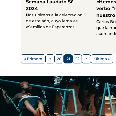
Semana Laudato Si'
«Hemos 
2024
verbo “
Nos unimos a la celebración
nuestro
de este año, cuyo lema es
Carlos Bre
«Semillas de Esperanza».
que la hu
acercando
Paginación
« Primero
<
20
21
22
>
Último »
Primera
Página
Página
Página
Página
Siguiente
Última
página
anterior
página
página