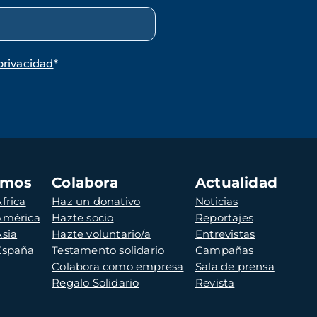
privacidad
*
amos
Colabora
Actualidad
frica
Haz un donativo
Noticias
 América
Hazte socio
Reportajes
Asia
Hazte voluntario/a
Entrevistas
 España
Testamento solidario
Campañas
Colabora como empresa
Sala de prensa
Regalo Solidario
Revista