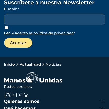
Suscríbete a nuestra Newsletter
E-mail
:
*
Leo y acepto la política de privacidad
*
Ruta
Inicio
Actualidad
Noticias
de
navegación
Redes sociales
Navegación
Quienes somos
principal
Qué hacemos