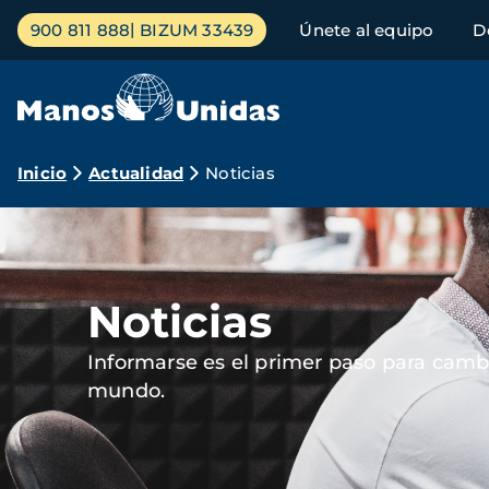
Pasar
Menú
900 811 888
BIZUM 33439
Únete al equipo
D
al
principal
contenido
principal
Ruta
Inicio
Actualidad
Noticias
de
Imagen
navegación
Noticias
Informarse es el primer paso para cambi
mundo.