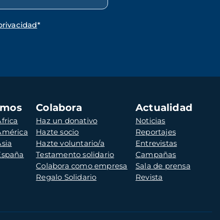
privacidad
*
amos
Colabora
Actualidad
frica
Haz un donativo
Noticias
 América
Hazte socio
Reportajes
Asia
Hazte voluntario/a
Entrevistas
 España
Testamento solidario
Campañas
Colabora como empresa
Sala de prensa
Regalo Solidario
Revista