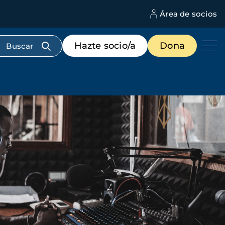
Área de socios
M
d
c
Menú
Hazte socio/a
Dona
d
de
us
destacados
cabecera