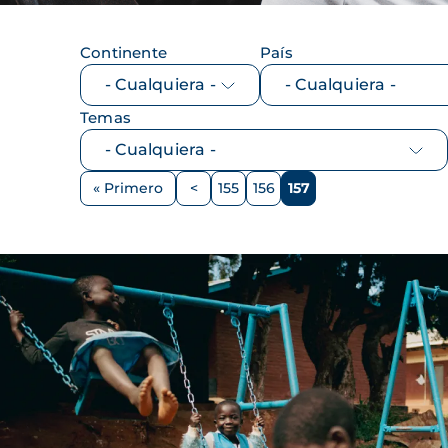
Continente
País
Temas
Paginación
« Primero
<
155
156
157
Primera
Página
Página
Página
Página
página
anterior