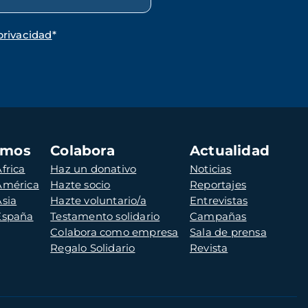
privacidad
*
amos
Colabora
Actualidad
frica
Haz un donativo
Noticias
 América
Hazte socio
Reportajes
Asia
Hazte voluntario/a
Entrevistas
 España
Testamento solidario
Campañas
Colabora como empresa
Sala de prensa
Regalo Solidario
Revista