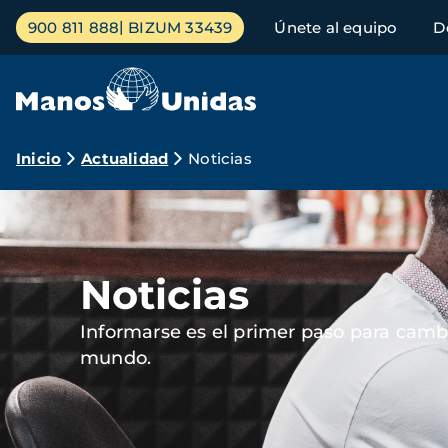
Pasar
Menú
900 811 888
BIZUM 33439
Únete al equipo
D
al
principal
contenido
principal
Ruta
Inicio
Actualidad
Noticias
de
Imagen
navegación
Noticias
Informarse es el primer paso para cambi
mundo.