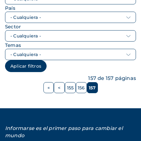
País
Sector
Temas
157 de 157 páginas
Paginación
<
155
156
157
Página
Página
Página
Página
anterior
Informarse es el primer paso para cambiar el
mundo