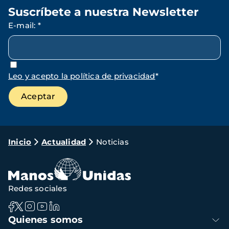
Suscríbete a nuestra Newsletter
E-mail
:
*
Leo y acepto la política de privacidad
*
Ruta
Inicio
Actualidad
Noticias
de
navegación
Redes sociales
Navegación
Quienes somos
principal