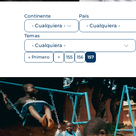
Continente
País
Temas
Paginación
« Primero
<
155
156
157
Primera
Página
Página
Página
Página
página
anterior