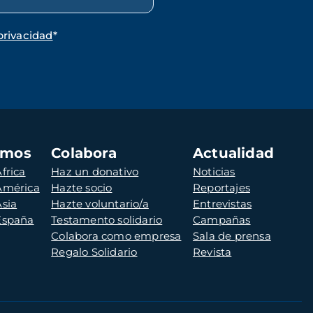
privacidad
*
amos
Colabora
Actualidad
frica
Haz un donativo
Noticias
 América
Hazte socio
Reportajes
Asia
Hazte voluntario/a
Entrevistas
 España
Testamento solidario
Campañas
Colabora como empresa
Sala de prensa
Regalo Solidario
Revista