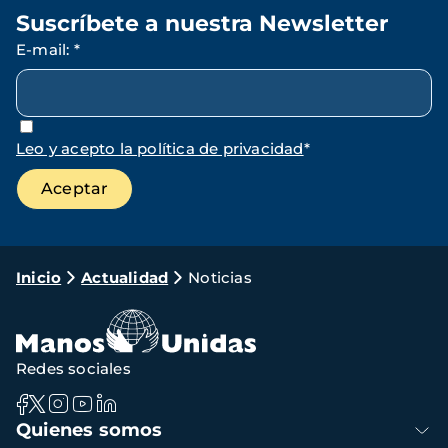
Suscríbete a nuestra Newsletter
E-mail
:
*
Leo y acepto la política de privacidad
*
Ruta
Inicio
Actualidad
Noticias
de
navegación
Redes sociales
Navegación
Quienes somos
principal