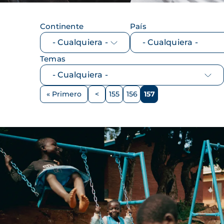
Continente
País
Temas
Paginación
« Primero
<
155
156
157
Primera
Página
Página
Página
Página
página
anterior