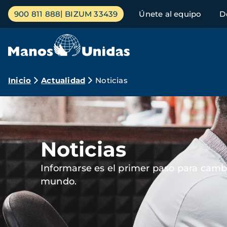
Pasar
Menú
900 811 888
BIZUM 33439
Únete al equipo
D
al
principal
contenido
principal
Ruta
Inicio
Actualidad
Noticias
de
Imagen
navegación
Noticias
Informarse es el primer paso para cambi
mundo.