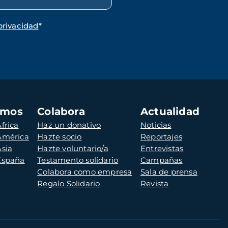
privacidad
*
amos
Colabora
Actualidad
frica
Haz un donativo
Noticias
 América
Hazte socio
Reportajes
Asia
Hazte voluntario/a
Entrevistas
 España
Testamento solidario
Campañas
Colabora como empresa
Sala de prensa
Regalo Solidario
Revista