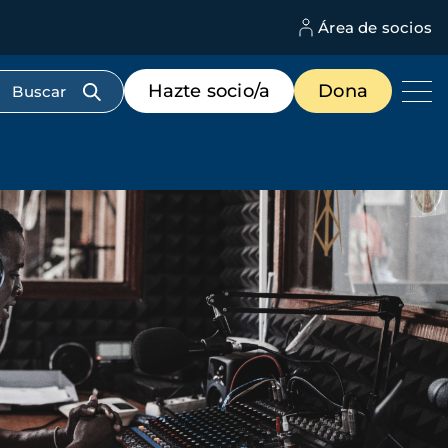
Área de socios
M
d
c
Menú
Hazte socio/a
Dona
d
de
us
destacados
cabecera