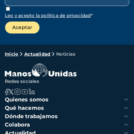
Leo y acepto la política de privacidad
*
Ruta
Inicio
Actualidad
Noticias
de
navegación
Redes sociales
Navegación
Quienes somos
principal
Qué hacemos
Dónde trabajamos
Colabora
Actualidad