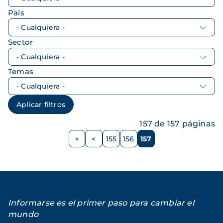
País
Sector
Temas
157 de 157 páginas
Paginación
<
155
156
157
Página
Página
Página
Página
anterior
Informarse es el primer paso para cambiar el
mundo