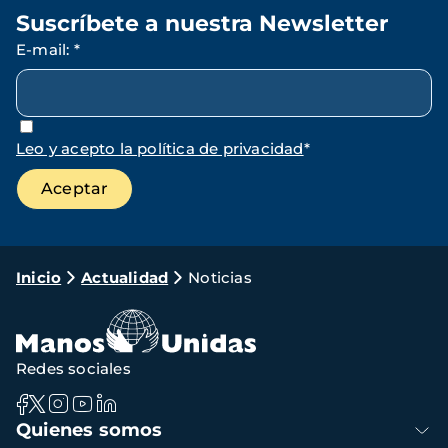
Suscríbete a nuestra Newsletter
E-mail
:
*
Leo y acepto la política de privacidad
*
Ruta
Inicio
Actualidad
Noticias
de
navegación
Redes sociales
Navegación
Quienes somos
principal