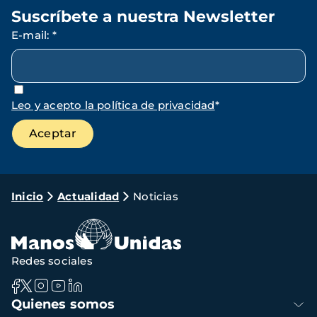
Suscríbete a nuestra Newsletter
E-mail
:
*
Leo y acepto la política de privacidad
*
Ruta
Inicio
Actualidad
Noticias
de
navegación
Redes sociales
Navegación
Quienes somos
principal