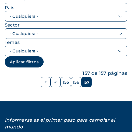
País
Sector
Temas
157 de 157 páginas
Paginación
<
155
156
157
Página
Página
Página
Página
anterior
Informarse es el primer paso para cambiar el
mundo