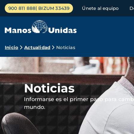
Pasar
Menú
900 811 888
BIZUM 33439
Únete al equipo
D
al
principal
contenido
principal
Ruta
Inicio
Actualidad
Noticias
de
Imagen
navegación
Noticias
Informarse es el primer paso para cambi
mundo.