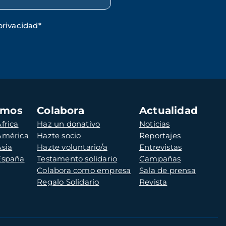
privacidad
*
amos
Colabora
Actualidad
frica
Haz un donativo
Noticias
 América
Hazte socio
Reportajes
Asia
Hazte voluntario/a
Entrevistas
 España
Testamento solidario
Campañas
Colabora como empresa
Sala de prensa
Regalo Solidario
Revista