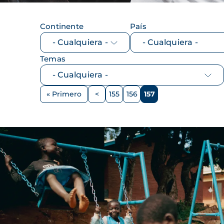
Continente
País
Temas
Paginación
« Primero
<
155
156
157
Primera
Página
Página
Página
Página
página
anterior