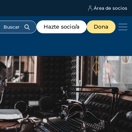
Área de socios
M
d
c
Menú
Hazte socio/a
Dona
d
de
us
destacados
cabecera