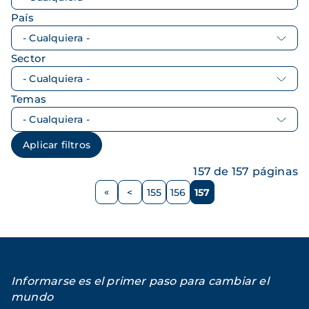
País
Sector
Temas
157 de 157 páginas
Paginación
<
155
156
157
Página
Página
Página
Página
anterior
Informarse es el primer paso para cambiar el
mundo