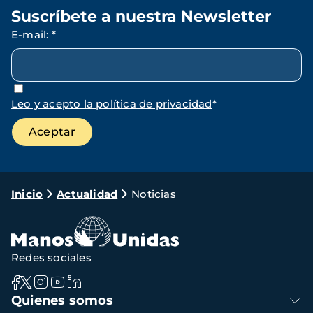
Suscríbete a nuestra Newsletter
E-mail
:
*
Leo y acepto la política de privacidad
*
Ruta
Inicio
Actualidad
Noticias
de
navegación
Redes sociales
Navegación
Quienes somos
principal