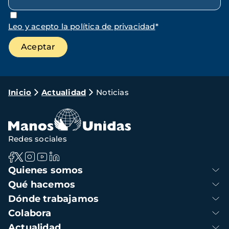
Leo y acepto la política de privacidad
*
Ruta
Inicio
Actualidad
Noticias
de
navegación
Redes sociales
Navegación
Quienes somos
principal
Qué hacemos
Dónde trabajamos
Colabora
Actualidad