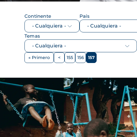
Continente
País
Temas
Paginación
« Primero
<
155
156
157
Primera
Página
Página
Página
Página
página
anterior