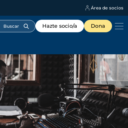
Área de socios
M
d
c
Menú
Hazte socio/a
Dona
d
de
us
destacados
cabecera