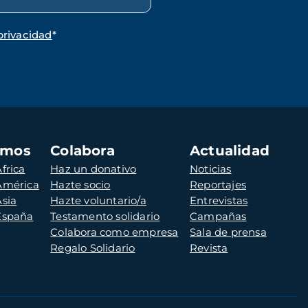
privacidad
*
amos
Colabora
Actualidad
frica
Haz un donativo
Noticias
 América
Hazte socio
Reportajes
Asia
Hazte voluntario/a
Entrevistas
 España
Testamento solidario
Campañas
Colabora como empresa
Sala de prensa
Regalo Solidario
Revista