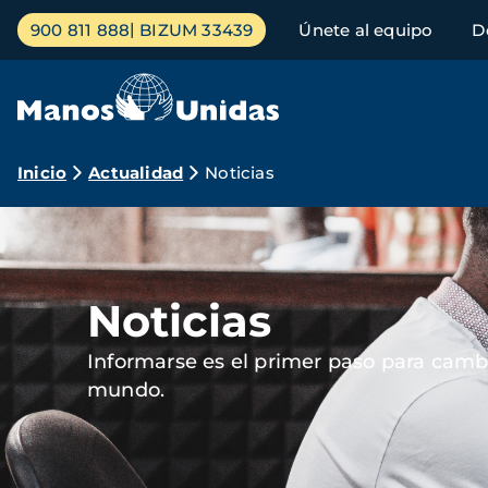
Pasar
Menú
900 811 888
BIZUM 33439
Únete al equipo
D
al
principal
contenido
principal
Ruta
Inicio
Actualidad
Noticias
de
Imagen
navegación
Noticias
Informarse es el primer paso para cambi
mundo.