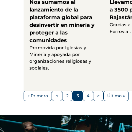
Nos sumamos al
Llevamo
lanzamiento de la
a 3500 
plataforma global para
Rajastán
desinvertir en minería y
Gracias a
Ferrovial.
proteger a las
comunidades
Promovida por Iglesias y
Minería y apoyada por
organizaciones religiosas y
sociales.
Paginación
« Primero
<
2
3
4
>
Último »
Primera
Página
Página
Página
Página
Siguiente
Última
página
anterior
página
página