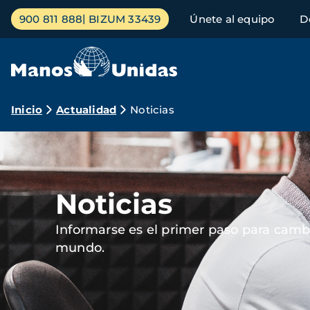
Pasar
Menú
900 811 888
BIZUM 33439
Únete al equipo
D
al
principal
contenido
principal
Ruta
Inicio
Actualidad
Noticias
de
Imagen
navegación
Noticias
Informarse es el primer paso para cambi
mundo.