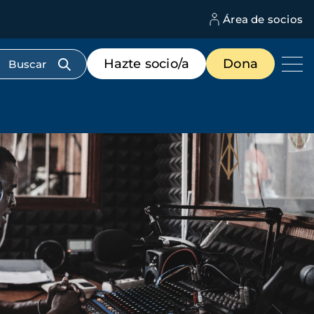
Área de socios
M
d
c
Menú
Hazte socio/a
Dona
d
de
us
destacados
cabecera