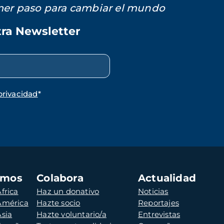
imer paso para cambiar el mundo
tra Newsletter
privacidad
*
amos
Colabora
Actualidad
frica
Haz un donativo
Noticias
 América
Hazte socio
Reportajes
Asia
Hazte voluntario/a
Entrevistas