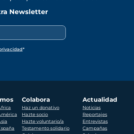
tra Newsletter
privacidad
*
amos
Colabora
Actualidad
frica
Haz un donativo
Noticias
 América
Hazte socio
Reportajes
Asia
Hazte voluntario/a
Entrevistas
 España
Testamento solidario
Campañas