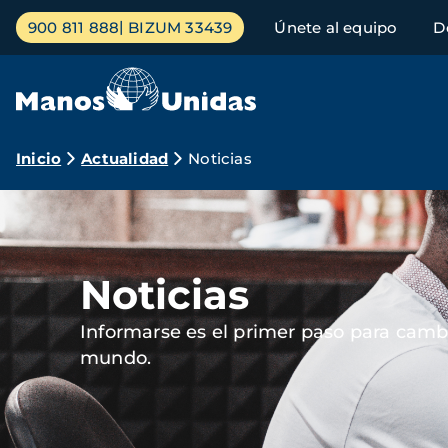
Pasar
Menú
900 811 888
BIZUM 33439
Únete al equipo
D
al
principal
contenido
principal
Ruta
Inicio
Actualidad
Noticias
de
Imagen
navegación
Noticias
Informarse es el primer paso para cambi
mundo.