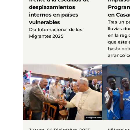
desplazamientos
Progra
internos en países
en Cas
vulnerables
Tras un p
lluvias du
Día Internacional de los
en la re
Migrantes 2025
que este 
hasta oc
arrancó co