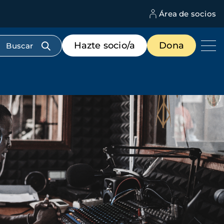
Área de socios
M
d
c
Menú
Hazte socio/a
Dona
d
de
us
destacados
cabecera