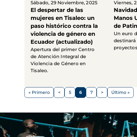
Sábado, 29 Noviembre, 2025
Viernes, 
El despertar de las
Navidad
mujeres en Tisaleo: un
Manos U
paso histórico contra la
de Pati
violencia de género en
Un euro d
destinará
Ecuador (actualizado)
proyectos
Apertura del primer Centro
de Atención Integral de
Violencia de Género en
Tisaleo.
Paginación
« Primero
<
5
6
7
>
Último »
Primera
Página
Página
Página
Página
Siguiente
Última
página
anterior
página
página