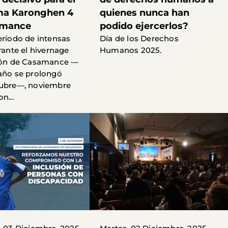
ma Karonghen 4
quienes nunca han
amance
podido ejercerlos?
eríodo de intensas
Día de los Derechos
rante el hivernage
Humanos 2025.
gión de Casamance —
año se prolongó
tubre—, noviembre
n...