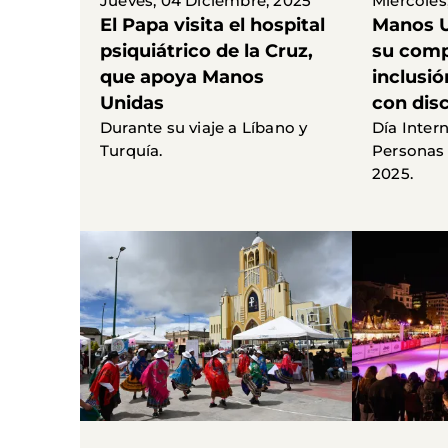
Jueves, 04 Diciembre, 2025
Miércoles
El Papa visita el hospital
Manos U
psiquiátrico de la Cruz,
su comp
que apoya Manos
inclusi
Unidas
con dis
Durante su viaje a Líbano y
Día Inter
Turquía.
Personas
2025.