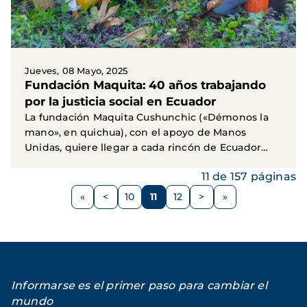
Jueves, 08 Mayo, 2025
Fundación Maquita: 40 años trabajando
por la justicia social en Ecuador
La fundación Maquita Cushunchic («Démonos la
mano», en quichua), con el apoyo de Manos
Unidas, quiere llegar a cada rincón de Ecuador
transmitiendo un...
11 de 157 páginas
Paginación
<
10
11
12
>
Página
Página
Página
Página
Siguiente
anterior
página
Informarse es el primer paso para cambiar el
mundo