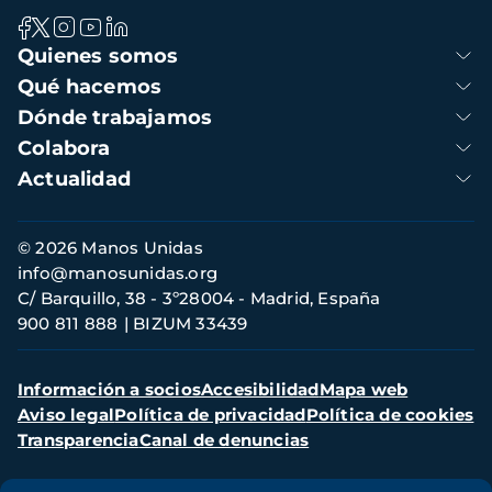
Navegación
Quienes somos
principal
Qué hacemos
Dónde trabajamos
Colabora
Actualidad
Información
© 2026 Manos Unidas
de
info@manosunidas.org
contacto
C/ Barquillo, 38 - 3º28004 - Madrid, España
900 811 888
BIZUM 33439
Menú
Información a socios
Accesibilidad
Mapa web
secundario
Aviso legal
Política de privacidad
Política de cookies
Transparencia
Canal de denuncias