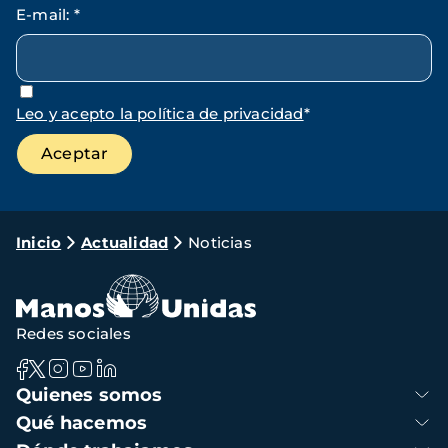
E-mail
:
*
Leo y acepto la política de privacidad
*
Ruta
Inicio
Actualidad
Noticias
de
navegación
Redes sociales
Navegación
Quienes somos
principal
Qué hacemos