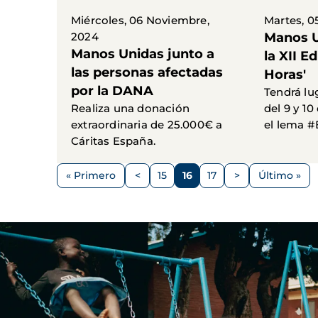
Miércoles, 06 Noviembre,
Martes, 0
2024
Manos U
Manos Unidas junto a
la XII Ed
las personas afectadas
Horas'
por la DANA
Tendrá lu
Realiza una donación
del 9 y 1
extraordinaria de 25.000€ a
el lema 
Cáritas España.
Paginación
« Primero
<
15
16
17
>
Último »
Primera
Página
Página
Página
Página
Siguiente
Última
página
anterior
página
página