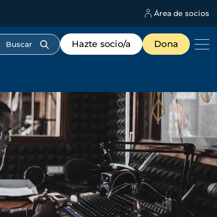
Área de socios
M
d
c
Menú
Hazte socio/a
Dona
d
de
us
destacados
cabecera