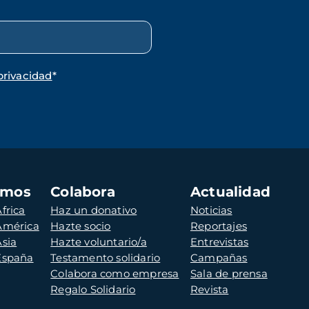
privacidad
*
amos
Colabora
Actualidad
frica
Haz un donativo
Noticias
 América
Hazte socio
Reportajes
Asia
Hazte voluntario/a
Entrevistas
 España
Testamento solidario
Campañas
Colabora como empresa
Sala de prensa
Regalo Solidario
Revista