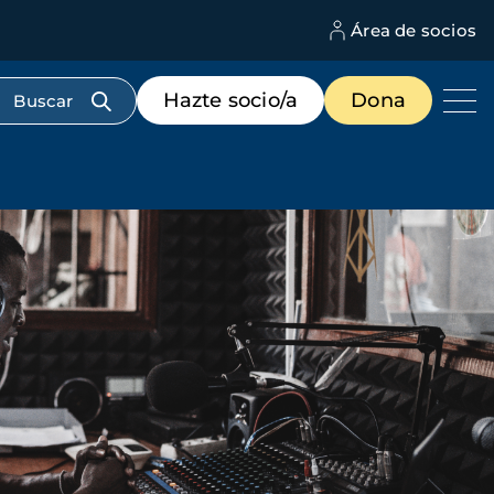
Área de socios
M
d
c
Menú
Hazte socio/a
Dona
d
de
us
destacados
cabecera