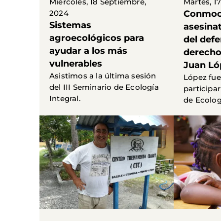
Miércoles, 18 Septiembre,
Martes, 1
2024
Conmoci
Sistemas
asesina
agroecológicos para
del defe
ayudar a los más
derech
vulnerables
Juan Ló
Asistimos a la última sesión
López fue
del III Seminario de Ecología
participar
Integral.
de Ecologí