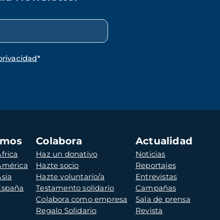
privacidad
*
amos
Colabora
Actualidad
frica
Haz un donativo
Noticias
 América
Hazte socio
Reportajes
Asia
Hazte voluntario/a
Entrevistas
 España
Testamento solidario
Campañas
Colabora como empresa
Sala de prensa
Regalo Solidario
Revista