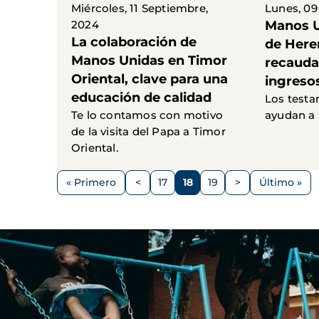
Miércoles, 11 Septiembre,
Lunes, 09
2024
Manos U
La colaboración de
de Here
Manos Unidas en Timor
recauda
Oriental, clave para una
ingreso
educación de calidad
Los testa
Te lo contamos con motivo
ayudan a 
de la visita del Papa a Timor
Oriental.
Paginación
« Primero
<
17
18
19
>
Último »
Primera
Página
Página
Página
Página
Siguiente
Última
página
anterior
página
página