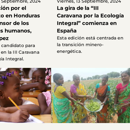
7 Septiembre, 2024
Viernes, 13 Septiembre, 2024
ón por el
La gira de la “III
to en Honduras
Caravana por la Ecología
nsor de los
Integral” comienza en
os humanos,
España
pez
Esta edición está centrada en
la transición minero-
 candidato para
energética.
 en la III Caravana
a Integral.