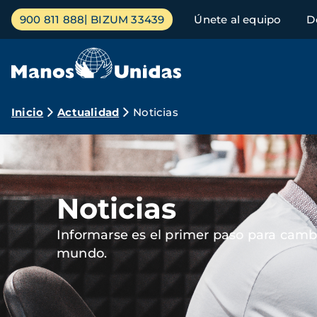
Pasar
Menú
900 811 888
BIZUM 33439
Únete al equipo
D
al
principal
contenido
principal
Ruta
Inicio
Actualidad
Noticias
de
Imagen
navegación
Noticias
Informarse es el primer paso para cambi
mundo.