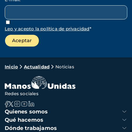
Leo y acepto la política de privacidad
*
Ruta
Inicio
Actualidad
Noticias
de
navegación
Redes sociales
Navegación
Quienes somos
principal
Qué hacemos
Dónde trabajamos