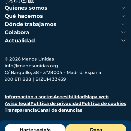
Navegación
Quienes somos
principal
Qué hacemos
Dónde trabajamos
Colabora
Actualidad
Información
© 2026 Manos Unidas
de
info@manosunidas.org
contacto
C/ Barquillo, 38 - 3º28004 - Madrid, España
900 811 888
BIZUM 33439
Menú
Información a socios
Accesibilidad
Mapa web
secundario
Aviso legal
Política de privacidad
Política de cookies
Transparencia
Canal de denuncias
Menú
Hazte socio/a
Dona