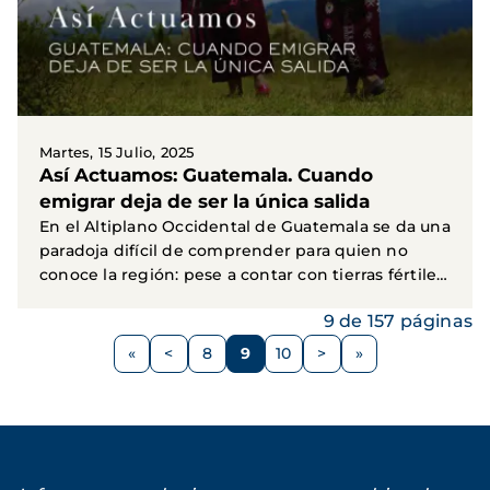
Martes, 15 Julio, 2025
Así Actuamos: Guatemala. Cuando
emigrar deja de ser la única salida
En el Altiplano Occidental de Guatemala se da una
paradoja difícil de comprender para quien no
conoce la región: pese a contar con tierras fértiles
y...
9 de 157 páginas
Paginación
<
8
9
10
>
Página
Página
Página
Página
Siguiente
anterior
página