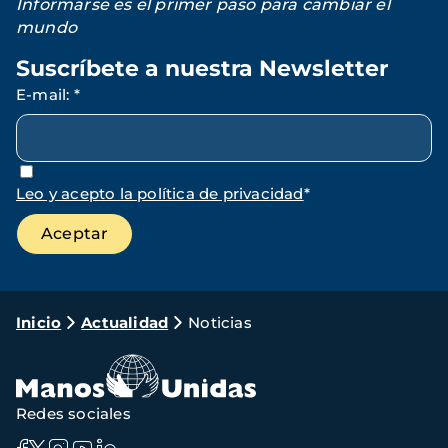
Informarse es el primer paso para cambiar el
mundo
Suscríbete a nuestra Newsletter
E-mail
:
*
Leo y acepto la política de privacidad
*
Ruta
Inicio
Actualidad
Noticias
de
navegación
Redes sociales