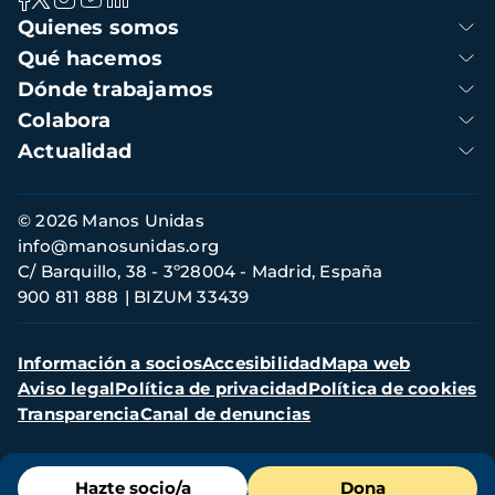
Navegación
Quienes somos
principal
Qué hacemos
Dónde trabajamos
Colabora
Actualidad
Información
© 2026 Manos Unidas
de
info@manosunidas.org
contacto
C/ Barquillo, 38 - 3º28004 - Madrid, España
900 811 888
BIZUM 33439
Menú
Información a socios
Accesibilidad
Mapa web
secundario
Aviso legal
Política de privacidad
Política de cookies
Transparencia
Canal de denuncias
Menú
Hazte socio/a
Dona