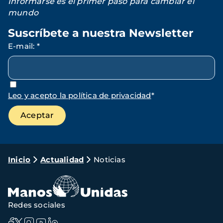
Informarse es el primer paso para cambiar el
mundo
Suscríbete a nuestra Newsletter
E-mail
:
*
Leo y acepto la política de privacidad
*
Ruta
Inicio
Actualidad
Noticias
de
navegación
Redes sociales