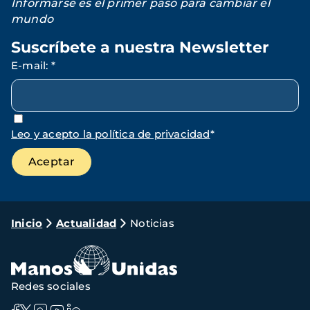
Informarse es el primer paso para cambiar el
mundo
Suscríbete a nuestra Newsletter
E-mail
:
*
Leo y acepto la política de privacidad
*
Ruta
Inicio
Actualidad
Noticias
de
navegación
Redes sociales