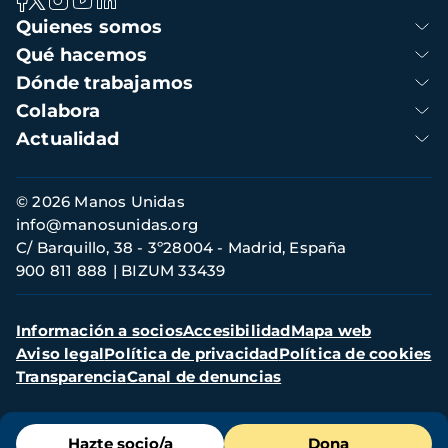
Navegación
Quienes somos
principal
Qué hacemos
Dónde trabajamos
Colabora
Actualidad
Información
© 2026 Manos Unidas
de
info@manosunidas.org
contacto
C/ Barquillo, 38 - 3º28004 - Madrid, España
900 811 888
BIZUM 33439
Menú
Información a socios
Accesibilidad
Mapa web
secundario
Aviso legal
Política de privacidad
Política de cookies
Transparencia
Canal de denuncias
Menú
Hazte socio/a
Dona