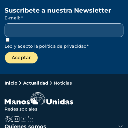
Suscríbete a nuestra Newsletter
E-mail
:
*
Leo y acepto la política de privacidad
*
Ruta
Inicio
Actualidad
Noticias
de
navegación
Redes sociales
Navegación
Quienes somos